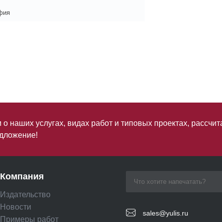
фия
о наших услугах, видах работ и типовых проектах, рассчит
дложение!
Компания
Издательство
Новости
sales@yulis.ru
Примеры работ