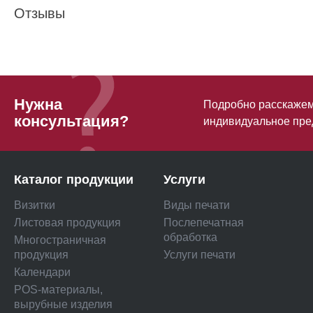
Отзывы
Нужна
Подробно расскажем 
консультация?
индивидуальное пре
Каталог продукции
Услуги
Визитки
Виды печати
Листовая продукция
Послепечатная
обработка
Многостраничная
продукция
Услуги печати
Календари
POS-материалы,
вырубные изделия