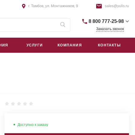
г. Тамбов, ул. Монтажников, 9
sales@yulis.ru
8 800 777-25-98
Заказать звонок
+7 (4752) 75-64-44
НИЯ
УСЛУГИ
КОМПАНИЯ
КОНТАКТЫ
г. Тамбов, Монтажников, 9
пн – пт: 9:00–18:00
сб – вс: Выходной
sales@yulis.ru
+7 (495) 668-09-42
г. Москва, Гостиничный проезд,
д. 4Б, помещ. 1Н/5
пн – пт: 9:00–18:00
сб – вс: Выходной
sales@yulis.ru
Доступно к заказу