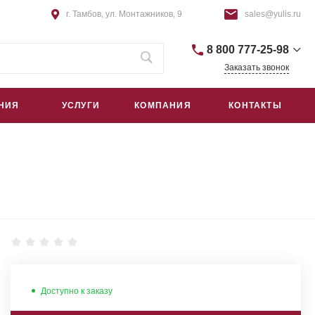
г. Тамбов, ул. Монтажников, 9
sales@yulis.ru
8 800 777-25-98
Заказать звонок
+7 (4752) 75-64-44
НИЯ
УСЛУГИ
КОМПАНИЯ
КОНТАКТЫ
г. Тамбов, Монтажников, 9
пн – пт: 9:00–18:00
сб – вс: Выходной
sales@yulis.ru
+7 (495) 668-09-42
г. Москва, Гостиничный проезд,
д. 4Б, помещ. 1Н/5
пн – пт: 9:00–18:00
сб – вс: Выходной
sales@yulis.ru
Доступно к заказу