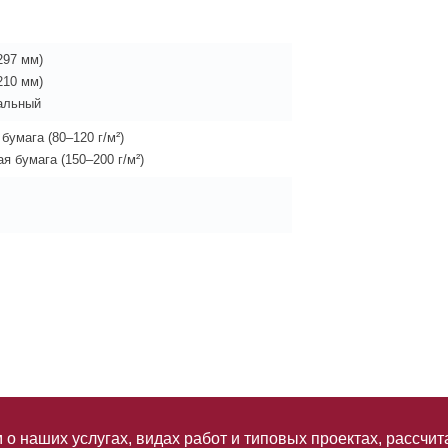
297 мм)
210 мм)
альный
бумага (80–120 г/м²)
я бумага (150–200 г/м²)
о наших услугах, видах работ и типовых проектах, рассчит