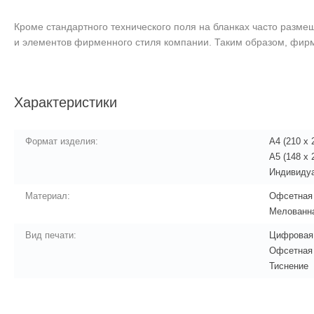
Кроме стандартного технического поля на бланках часто разм
и элементов фирменного стиля компании. Таким образом, фирм
Характеристики
Формат изделия:
А4 (210 x 
А5 (148 x 
Индивиду
Материал:
Офсетная 
Мелованна
Вид печати:
Цифровая
Офсетная
Тиснение