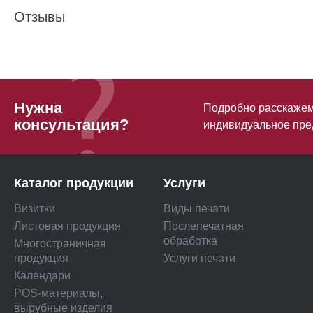
Отзывы
Нужна
Подробно расскажем 
консультация?
индивидуальное пре
Каталог продукции
Услуги
Визитки
Виды печати
Листовая продукция
Послепечатная
обработка
Многостраничная
продукция
Услуги печати
Календари
POS-материалы,
вырубные изделия