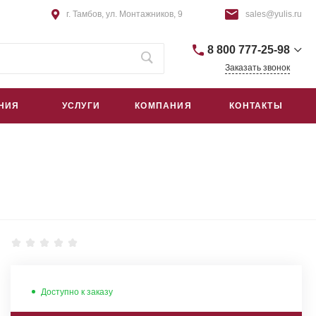
г. Тамбов, ул. Монтажников, 9
sales@yulis.ru
8 800 777-25-98
Заказать звонок
+7 (4752) 75-64-44
НИЯ
УСЛУГИ
КОМПАНИЯ
КОНТАКТЫ
г. Тамбов, Монтажников, 9
пн – пт: 9:00–18:00
сб – вс: Выходной
sales@yulis.ru
+7 (495) 668-09-42
г. Москва, Гостиничный проезд,
д. 4Б, помещ. 1Н/5
пн – пт: 9:00–18:00
сб – вс: Выходной
sales@yulis.ru
Доступно к заказу