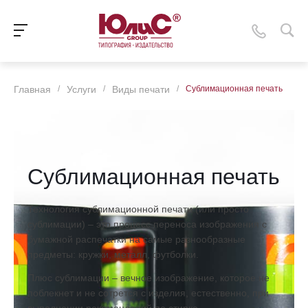
Главная
/
Услуги
/
Виды печати
/
Сублимационная печать
Сублимационная печать
Технология сублимационной печати (или просто
сублимации) – это процесс переноса изображения с
бумажной распечатки на самые разнообразные
предметы: кружки, металл, футболки.
Плюс сублимации – вечное изображение, которое не
поблекнет и не сотрется с изделия, естественно, при