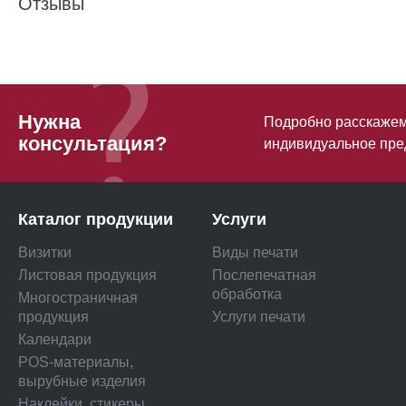
Отзывы
Нужна
Подробно расскажем 
консультация?
индивидуальное пре
Каталог продукции
Услуги
Визитки
Виды печати
Листовая продукция
Послепечатная
обработка
Многостраничная
продукция
Услуги печати
Календари
POS-материалы,
вырубные изделия
Наклейки, стикеры,