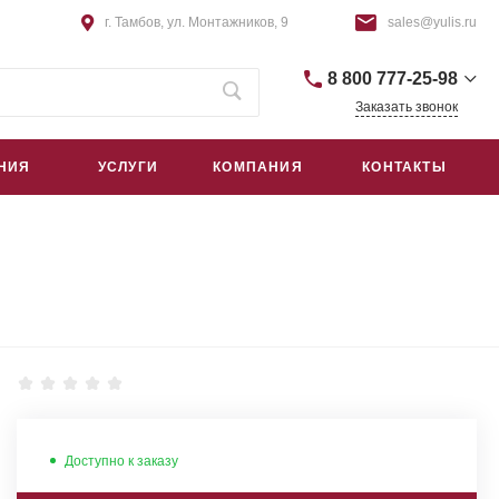
г. Тамбов, ул. Монтажников, 9
sales@yulis.ru
8 800 777-25-98
Заказать звонок
+7 (4752) 75-64-44
НИЯ
УСЛУГИ
КОМПАНИЯ
КОНТАКТЫ
г. Тамбов, Монтажников, 9
пн – пт: 9:00–18:00
сб – вс: Выходной
sales@yulis.ru
+7 (495) 668-09-42
г. Москва, Гостиничный проезд,
д. 4Б, помещ. 1Н/5
пн – пт: 9:00–18:00
сб – вс: Выходной
sales@yulis.ru
Доступно к заказу