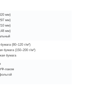
420 мм)
297 мм)
210 мм)
148 мм)
альный
бумага (80–120 г/м²)
я бумага (150–200 г/м²)
кая бумага
я
 УФ-лаком
фольгой