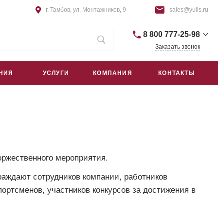
г. Тамбов, ул. Монтажников, 9
sales@yulis.ru
8 800 777-25-98
Заказать звонок
+7 (4752) 75-64-44
НИЯ
УСЛУГИ
КОМПАНИЯ
КОНТАКТЫ
г. Тамбов, Монтажников, 9
пн – пт: 9:00–18:00
сб – вс: Выходной
sales@yulis.ru
+7 (495) 668-09-42
г. Москва, Гостиничный проезд,
д. 4Б, помещ. 1Н/5
ржественного мероприятия.
пн – пт: 9:00–18:00
сб – вс: Выходной
раждают сотрудников компании, работников
sales@yulis.ru
ортсменов, участников конкурсов за достижения в