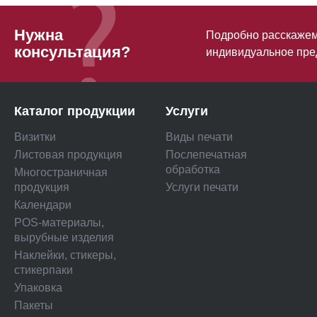
Нужна
Подробно расскажем 
консультация?
индивидуальное пре
Каталог продукции
Услуги
Визитки
Виды печати
Листовая продукция
Послепечатная
обработка
Многостраничная
продукция
Услуги печати
Календари
POS-материалы,
вырубные изделия
Наклейки, стикеры,
стикерпаки
Упаковка
Пакеты