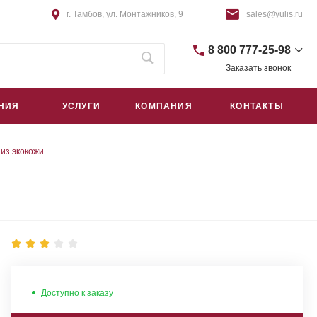
г. Тамбов, ул. Монтажников, 9
sales@yulis.ru
8 800 777-25-98
Заказать звонок
+7 (4752) 75-64-44
НИЯ
УСЛУГИ
КОМПАНИЯ
КОНТАКТЫ
г. Тамбов, Монтажников, 9
пн – пт: 9:00–18:00
сб – вс: Выходной
sales@yulis.ru
из экокожи
+7 (495) 668-09-42
г. Москва, Гостиничный проезд,
д. 4Б, помещ. 1Н/5
пн – пт: 9:00–18:00
сб – вс: Выходной
sales@yulis.ru
Доступно к заказу