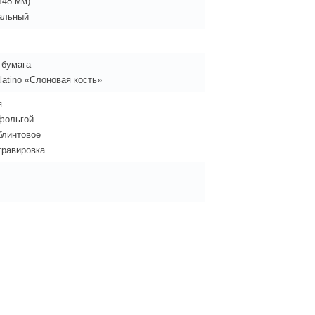
148 мм)
альный
 бумага
latino «Слоновая кость»
я
фольгой
блинтовое
гравировка